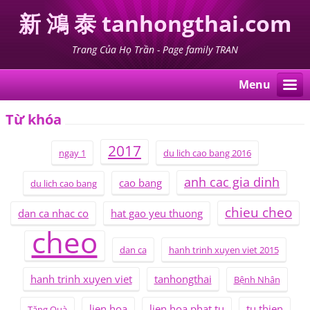
新 鴻 泰 tanhongthai.com
Trang Của Họ Trần - Page family TRAN
Menu
Từ khóa
2017
ngay 1
du lich cao bang 2016
anh cac gia dinh
cao bang
du lich cao bang
chieu cheo
dan ca nhac co
hat gao yeu thuong
cheo
dan ca
hanh trinh xuyen viet 2015
hanh trinh xuyen viet
tanhongthai
Bệnh Nhân
lien hoa
lien hoa phat tu
tu thien
Tặng Quà