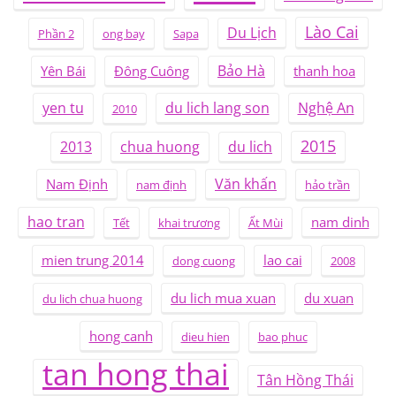
Lào Cai
Du Lịch
Phần 2
ong bay
Sapa
Bảo Hà
Yên Bái
Đông Cuông
thanh hoa
yen tu
du lich lang son
Nghệ An
2010
2015
2013
chua huong
du lich
Văn khấn
Nam Định
nam định
hảo trần
hao tran
nam dinh
Tết
khai trương
Ất Mùi
mien trung 2014
lao cai
dong cuong
2008
du lich mua xuan
du xuan
du lich chua huong
hong canh
dieu hien
bao phuc
tan hong thai
Tân Hồng Thái