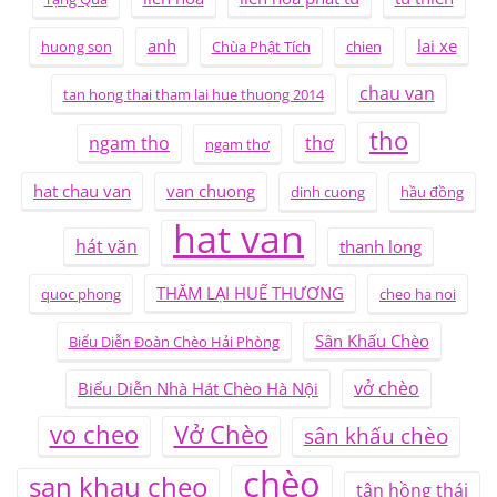
anh
lai xe
huong son
Chùa Phật Tích
chien
chau van
tan hong thai tham lai hue thuong 2014
tho
ngam tho
thơ
ngam thơ
hat chau van
van chuong
dinh cuong
hầu đồng
hat van
hát văn
thanh long
THĂM LẠI HUẾ THƯƠNG
quoc phong
cheo ha noi
Sân Khấu Chèo
Biểu Diễn Đoàn Chèo Hải Phòng
vở chèo
Biểu Diễn Nhà Hát Chèo Hà Nội
vo cheo
Vở Chèo
sân khấu chèo
chèo
san khau cheo
tân hồng thái