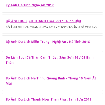
Kỳ Anh Hà Tĩnh Nghệ An 2017
BỘ ẢNH DU LỊCH THANH HÓA 2017 - Đinh Dậu
BỘ ẢNH DU LỊCH THANH HÓA 2017 - CLICK VÀO ẢNH ĐỂ XEM >>>
Bộ Ảnh Du Lịch Miền Trung , Nghệ An , Hà Tĩnh 2016
Du Lịch Suối Cá Thần Cẩm Thủy , Sầm Sơn 16 / 05 Bính
Thân
Bộ Ảnh Du Lịch Hà Tĩnh , Quảng Bình - Tháng 10 Năm Ất
Mùi
Bộ Ảnh Du Lịch Thanh Hóa ,Thần Phù , Sầm Sơn 2015