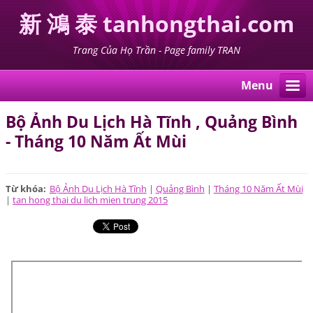
新 鴻 泰 tanhongthai.com
Trang Của Họ Trần - Page family TRAN
Menu
Bộ Ảnh Du Lịch Hà Tĩnh , Quảng Bình
- Tháng 10 Năm Ất Mùi
Từ khóa
:
Bộ Ảnh Du Lịch Hà Tĩnh
|
Quảng Bình
|
Tháng 10 Năm Ất Mùi
|
tan hong thai du lich mien trung 2015