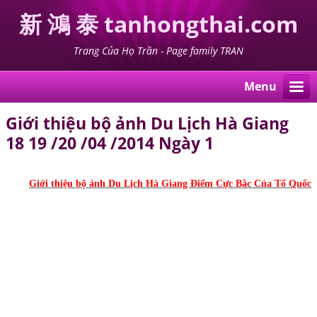
新 鴻 泰 tanhongthai.com
Trang Của Họ Trần - Page family TRAN
Menu
Giới thiệu bộ ảnh Du Lịch Hà Giang
18 19 /20 /04 /2014 Ngày 1
Giới thiệu bộ ảnh Du Lịch Hà Giang Điểm Cực Bắc Của Tổ Quốc 