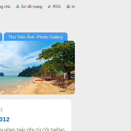
ng chủ
Sơ đồ mạng
RSS
In
Thư Viện Ảnh -Photo Gallery
12
012
N HỒNG THÁI YÊN TỬ CÕI THIÊNG