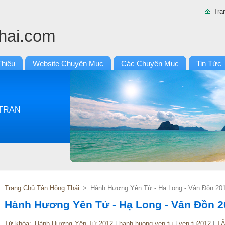
Tra
hai.com
Thiệu
Website Chuyên Mục
Các Chuyên Mục
Tin Tức
y TRAN
Trang Chủ Tân Hồng Thái
>
Hành Hương Yên Tử - Hạ Long - Vân Đồn 20
Hành Hương Yên Tử - Hạ Long - Vân Đồn 2
Từ khóa
:
Hành Hương Yên Tử 2012
|
hanh huong yen tu
|
yen tu2012
|
TÂ