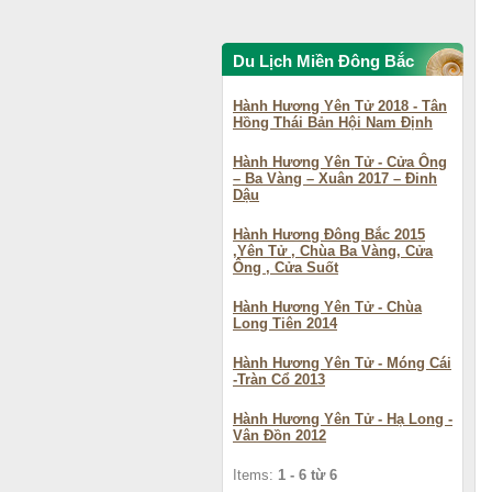
Du Lịch Miền Đông Bắc
Hành Hương Yên Tử 2018 - Tân
Hồng Thái Bản Hội Nam Định
Hành Hương Yên Tử - Cửa Ông
– Ba Vàng – Xuân 2017 – Đinh
Dậu
Hành Hương Đông Bắc 2015
,Yên Tử , Chùa Ba Vàng, Cửa
Ông , Cửa Suốt
Hành Hương Yên Tử - Chùa
Long Tiên 2014
Hành Hương Yên Tử - Móng Cái
-Tràn Cổ 2013
Hành Hương Yên Tử - Hạ Long -
Vân Đồn 2012
Items:
1 - 6 từ 6