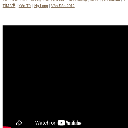
TÌM VỀ
|
Yên Tử
|
Hạ Long
|
Vân Đồn 2012