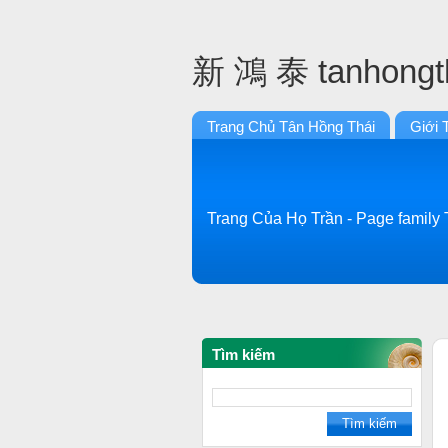
新 鴻 泰 tanhongt
Trang Chủ Tân Hồng Thái
Giới 
Trang Của Họ Trần - Page famil
Tìm kiếm