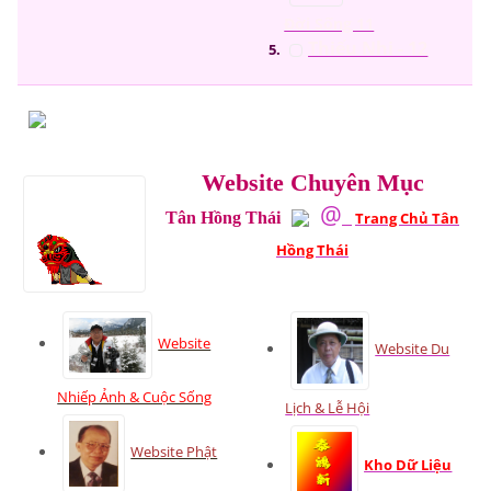
Đời Sống 11
Thiếu Nhi - 12
Webs
ite Chu
yên Mục
@
Tân Hồng Thái
Trang Chủ
Tân
Hồng Thái
Website
Website Du
Nhiếp Ảnh & Cuộc Sống
Lịch & Lễ Hội
Website Phật
Kho Dữ Liệu