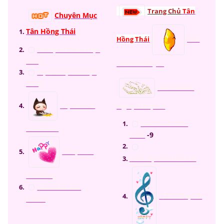
Trang Chủ
Tân
Chuyên Mục
Tân Hồng Thái
Thế
Hồng Thá
i
Nhiếp Ảnh & Cuộc
Sống
Giới Đó Đây
-7
Đạo Pháp & Cuộc
Sống
Văn Hóa &
Vệ Sinh &
Nghệ Thuật -8
Giải Trí & Thư
Sức Khỏe
Giãn
-9
Y Học &
Tâm Sự Tuổi Già 10
Đời Sống
Món Ăn Bổ
Âm Nhạc &
Dưỡng