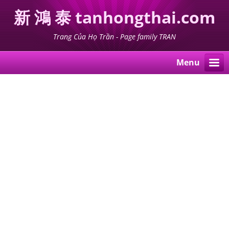
新 鴻 泰 tanhongthai.com
Trang Của Họ Trần - Page family TRAN
Menu