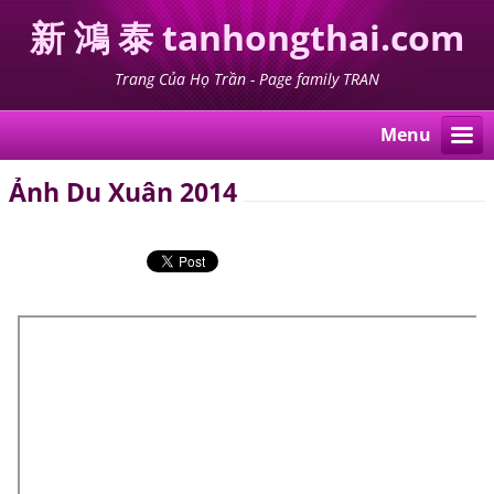
新 鴻 泰 tanhongthai.com
Trang Của Họ Trần - Page family TRAN
Menu
Ảnh Du Xuân 2014