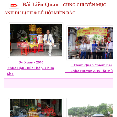
Bài Liên Quan -
CÙNG CHUYÊN MỤC
ẢNH DU LỊCH & LỄ HỘI MIỀN BẮC
Du Xuân - 2016
Thăm Quan Chiêm Bái
Chùa Đậu - Bút Tháp - Chúa
Chùa Hương 2015 - Ất Mùi
Kho