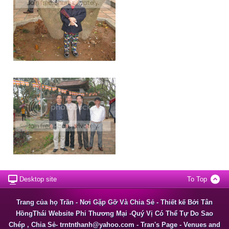
Desktop site
To Top
Trang của họ Trần - Nơi Gặp Gỡ Và Chia Sẻ - Thiết kế Bởi Tân
HồngThái Website Phi Thương Mại -Quý Vị Có Thể Tự Do Sao
Chép , Chia Sẻ- trntnthanh@yahoo.com - Tran's Page - Venues and