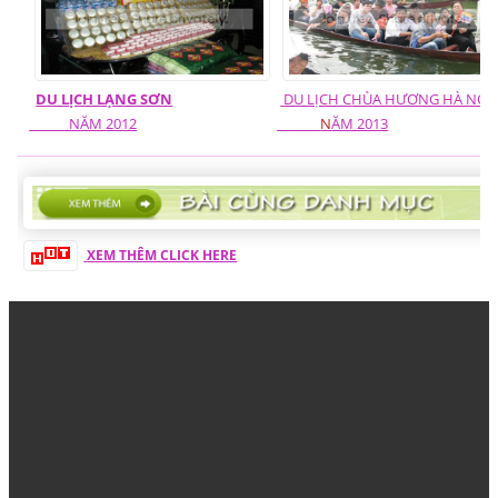
DU LỊCH LẠNG SƠN
DU LỊCH C
HÙA HƯƠNG HÀ NỘI
NĂM 2012
N
ĂM 2013
XEM THÊM CLICK HERE