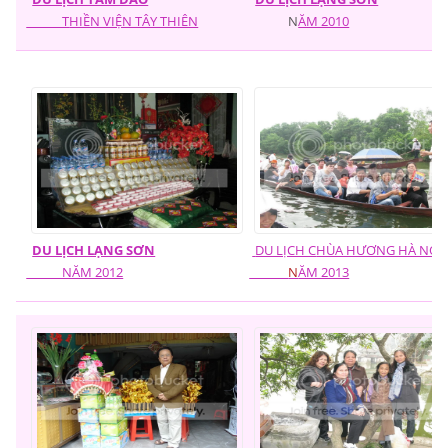
T
HIỀN VIỆN TÂY THIÊN
N
ĂM 2010
DU LỊCH LẠNG SƠN
DU LỊCH C
HÙA HƯƠNG HÀ NỘI
NĂM 2012
N
ĂM 2013