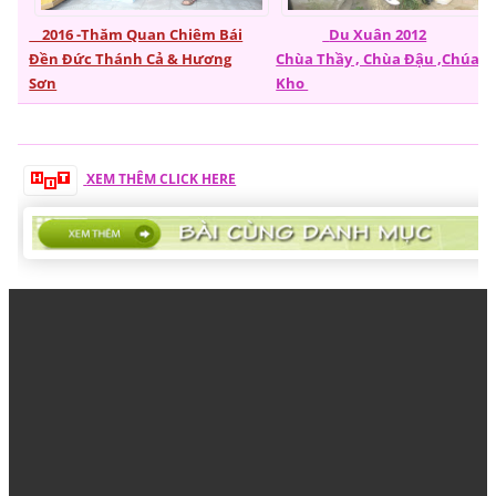
2016 -Thăm Quan Chiêm Bái
Du Xuân 2012
Đền Đức Thánh Cả & Hương
Chùa Thầy , Chùa Đậu ,Chúa
Sơn
Kho
XEM THÊM CLICK HERE