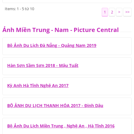
Items: 1 - 5 từ 10
1
2
>
>>
Ảnh Miền Trung - Nam - Picture Central
Bộ Ảnh Du Lịch Đà Nẵng - Quảng Nam 2019
Hàn Sơn Sầm Sơn 2018 - Mậu Tuất
Kỳ Anh Hà Tĩnh Nghệ An 2017
BỘ ẢNH DU LỊCH THANH HÓA 2017 - Đinh Dậu
Bộ Ảnh Du Lịch Miền Trung , Nghệ An , Hà Tĩnh 2016