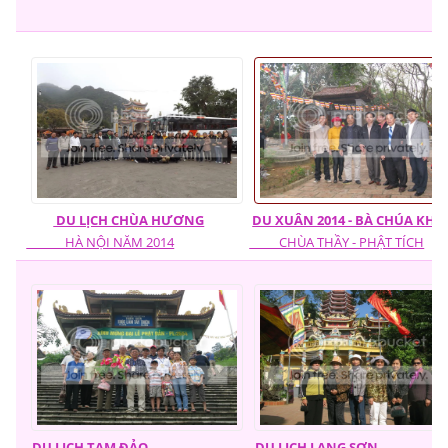
DU LỊCH CHÙA HƯƠNG
DU XUÂN 2014 - BÀ CHÚA KHO
HÀ NỘI NĂM 2014
CHÙA THẦY - PHẬT TÍCH
DU LỊCH TAM ĐẢO
DU LỊCH LẠNG SƠN