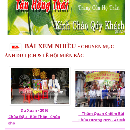
BÀI XEM NHIỀU -
CHUYÊN MỤC
ẢNH DU LỊCH & LỄ HỘI MIỀN BẮC
Du Xuân - 2016
Thăm Quan Chiêm Bái
Chùa Đậu - Bút Tháp - Chúa
Chùa Hương 2015 - Ất Mùi
Kho