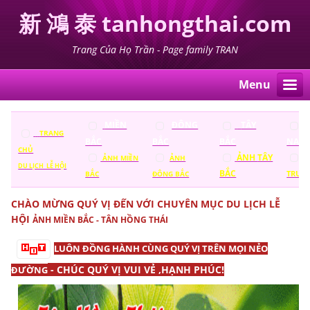
新 鴻 泰 tanhongthai.com
Trang Của Họ Trần - Page family TRAN
Menu
MIỀN
ĐÔNG
TÂY
TRANG
BẮC
BẮC
BẮC
NAM
CHỦ
ẢNH
TÂY
Ả
ẢNH
MIỀN
ẢNH
DU LỊCH LỄ HỘI
BẮC
TRUN
BẮC
ĐÔNG BẮC
CHÀO MỪNG QUÝ VỊ ĐẾN VỚI CHUYÊN MỤC
DU LỊCH LỄ
HỘI
ẢNH MIỀN BẮC - TÂN HỒNG THÁI
LUÔN ĐỒNG HÀNH CÙNG QUÝ VỊ TRÊN MỌI NẺO
- CHÚC QUÝ VỊ VUI VẺ ,HẠNH PHÚC!
ĐƯỜNG