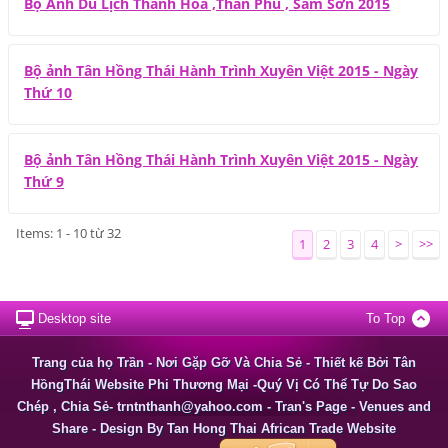
Bộ Ảnh Du Lịch Thanh Hóa ,Thần Phù , Sầm Sơn 2015
Bộ ảnh Tân Hồng Thái Hành Trình Xuyên Việt 2015 - Ngày
Thứ 10
Bộ ảnh Tân Hồng Thái Hành Trình Xuyên Việt 2015 - Ngày
Thứ 9
Items: 1 - 10 từ 32
1
2
3
4
>
>>
Desktop site
To Top
Trang của họ Trần - Nơi Gặp Gỡ Và Chia Sẻ - Thiết kế Bởi Tân
HồngThái Website Phi Thương Mại -Quý Vị Có Thể Tự Do Sao
Chép , Chia Sẻ- trntnthanh@yahoo.com - Tran's Page - Venues and
Share - Design By Tan Hong Thai African Trade Website