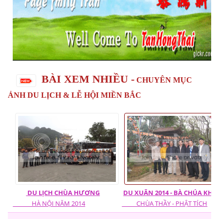
BÀI XEM NHIỀU -
CHUYÊN MỤC
ẢNH DU LỊCH & LỄ HỘI MIỀN BẮC
DU LỊCH CHÙA HƯƠNG
DU XUÂN 2014 - BÀ CHÚA KHO
HÀ NỘI NĂM 2014
CHÙA THẦY - PHẬT TÍCH