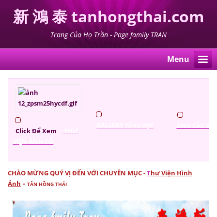
新 鴻 泰 tanhongthai.com
Trang Của Họ Trần - Page family TRAN
Menu
GALLERY
ẢNH CÁC GIA
TỔNG HỢP
Click Để Xem
THƯ
VIỆN ẢNH CỔ
CHÀO MỪNG QUÝ VỊ ĐẾN VỚI CHUYÊN MỤC -
T
hư Viện Hình
-
Ảnh
TÂN HỒNG THÁI