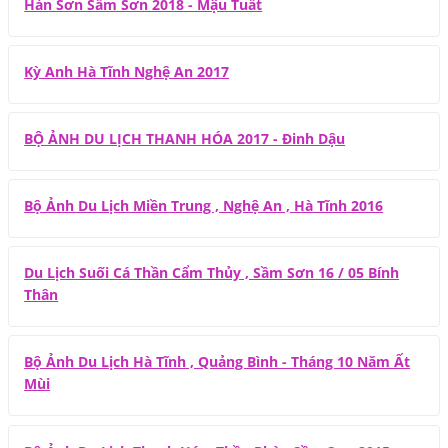
Hàn Sơn Sầm Sơn 2018 - Mậu Tuất
Kỳ Anh Hà Tĩnh Nghệ An 2017
BỘ ẢNH DU LỊCH THANH HÓA 2017 - Đinh Dậu
Bộ Ảnh Du Lịch Miền Trung , Nghệ An , Hà Tĩnh 2016
Du Lịch Suối Cá Thần Cẩm Thủy , Sầm Sơn 16 / 05 Bính
Thân
Bộ Ảnh Du Lịch Hà Tĩnh , Quảng Bình - Tháng 10 Năm Ất
Mùi