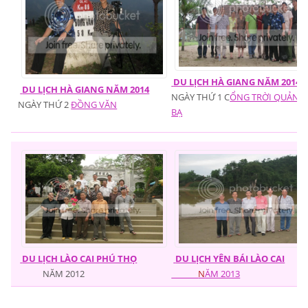
DU LỊCH HÀ GIANG NĂM 2014
DU LỊCH HÀ GIANG NĂM 2014
NGÀY THỨ 1 C
ỔNG TRỜI QUẢN
NGÀY THỨ 2
ĐỒNG VĂN
BẠ
DU LỊCH LÀO CAI PHÚ THỌ
DU LỊCH YÊN BÁI LÀO CAI
NĂM 2012
N
ĂM 2013