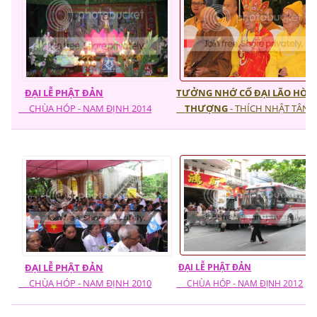
ĐẠI LỄ PHẬT ĐẢN
TƯỞNG NHỚ CỐ ĐẠI LÃO HÒA
CHÙA HÓP - NAM ĐỊNH 2014
THƯỢNG
- THÍCH NHẬT TÂN
ĐẠI LỄ PHẬT ĐẢN
ĐẠI LỄ PHẬT ĐẢN
CHÙA HÓP - NAM ĐỊNH 2010
2
CHÙA HÓP - NAM ĐỊNH 201