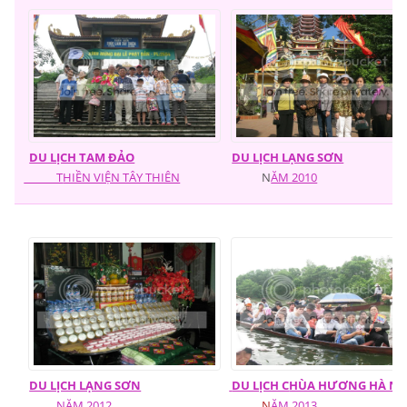
DU LỊCH TAM ĐẢO
DU LỊCH LẠNG SƠN
T
HIỀN VIỆN TÂY THIÊN
N
ĂM 2010
DU LỊCH LẠNG SƠN
DU LỊCH C
HÙA HƯƠNG HÀ NỘ
NĂM 2012
N
ĂM 2013