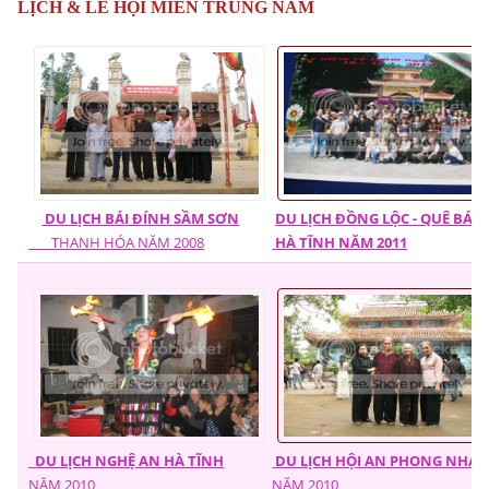
LỊCH & LỄ HỘI MIỀN TRUNG NAM
DU LỊCH BÁI ĐÍNH SẦM SƠN
DU LỊCH ĐỒNG LỘC - QUÊ BÁC
THANH HÓA
NĂM 2008
HÀ TĨNH NĂM 2011
DU LỊCH NGHỆ AN HÀ TĨNH
DU LỊCH HỘI AN PHONG NHA
NĂM 2010
NĂM 2010