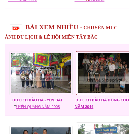
BÀI XEM NHIỀU -
CHUYÊN MỤC
ẢNH DU LỊCH & LỄ HỘI MIỀN TÂY BẮC
DU LỊCH BẢO HÀ - YÊN BÁI
DU LỊCH BẢO HÀ ĐÔNG CUÔN
T
UYÊN QUANG NĂM 2008
NĂM 2014