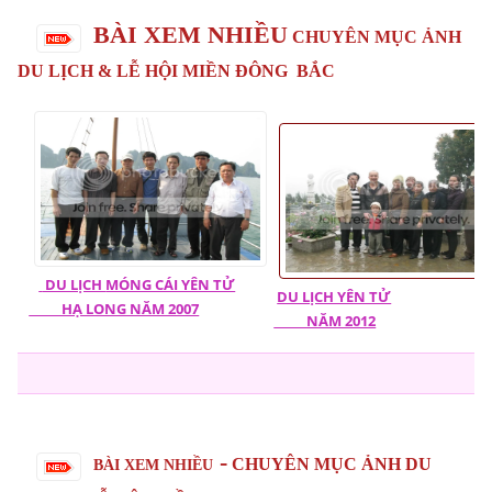
BÀI XEM NHIỀU
CHUYÊN MỤC ẢNH
DU LỊCH & LỄ HỘI MIỀN ĐÔNG BẮC
DU LỊCH
MÓNG CÁI YÊN TỬ
DU LỊCH YÊN TỬ
HẠ LONG NĂM 2007
NĂM 2012
-
CHUYÊN MỤC ẢNH DU
BÀI XEM NHIỀU